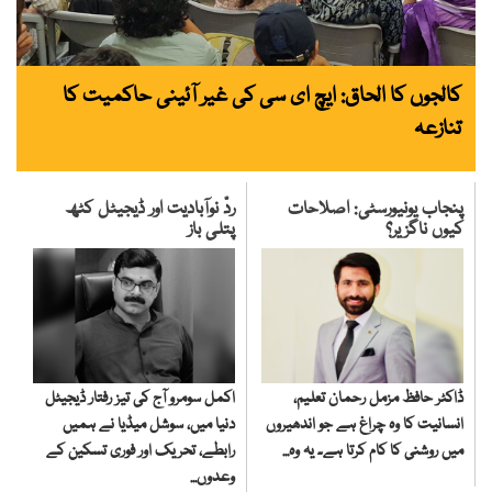
کالجوں کا الحاق: ایچ ای سی کی غیر آئینی حاکمیت کا
تنازعہ
پنجاب یونیورسٹی: اصلاحات
ردّ نوآبادیت اور ڈیجیٹل کٹھ
کیوں ناگزیر؟
پتلی باز
اکمل سومرو آج کی تیز رفتار ڈیجیٹل
ڈاکٹر حافظ مزمل رحمان تعلیم،
دنیا میں، سوشل میڈیا نے ہمیں
انسانیت کا وہ چراغ ہے جو اندھیروں
رابطے، تحریک اور فوری تسکین کے
میں روشنی کا کام کرتا ہے۔ یہ وہ...
وعدوں...