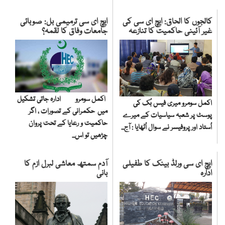
کالجوں کا الحاق: ایچ ای سی کی
ایچ ای سی ترمیمی بل: صوبائی
غیر آئینی حاکمیت کا تنازعہ
جامعات وفاق کا لقمہ؟
اکمل سومرو ادارہ جاتی تشکیل
اکمل سومرو میری فیس بُک کی
میں حکمرانی کے تصورات ، اگر
پوسٹ پر شعبہ سیاسیات کے میرے
حاکمیت و رعایا کے تحت پروان
اُستاد اور پروفیسر نے سوال اُٹھایا : آج...
چڑھیں تو اس...
ایچ ای سی ورلڈ بینک کا طفیلی
آدم سمتھ معاشی لبرل ازم کا
ادارہ
بانی