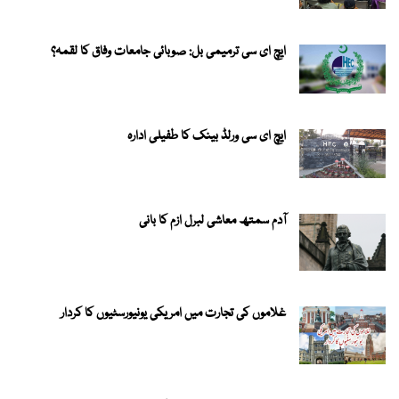
ایچ ای سی ترمیمی بل: صوبائی جامعات وفاق کا لقمہ؟
ایچ ای سی ورلڈ بینک کا طفیلی ادارہ
آدم سمتھ معاشی لبرل ازم کا بانی
غلاموں کی تجارت میں امریکی یونیورسٹیوں کا کردار