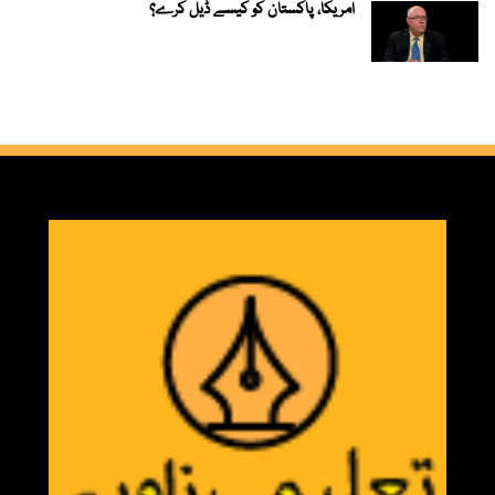
امریکا، پاکستان کو کیسے ڈیل کرے؟