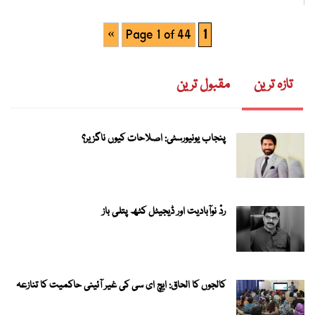
»
Page 1 of 44
1
تازہ ترین
مقبول ترین
پنجاب یونیورسٹی: اصلاحات کیوں ناگزیر؟
ردّ نوآبادیت اور ڈیجیٹل کٹھ پتلی باز
کالجوں کا الحاق: ایچ ای سی کی غیر آئینی حاکمیت کا تنازعہ