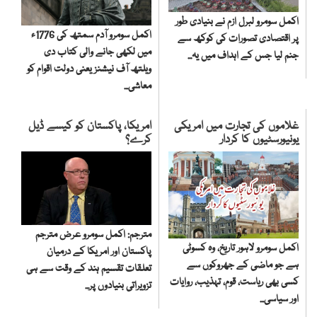
اکمل سومرو لبرل ازم نے بنیادی طور
اکمل سومرو آدم سمتھ کی 1776ء
پر اقتصادی تصورات کی کوکھ سے
میں لکھی جانے والی کتاب دی
جنم لیا جس کے اہداف میں یہ...
ویلتھ آف نیشنز یعنی دولت اقوام کو
معاشی...
غلاموں کی تجارت میں امریکی
امریکا، پاکستان کو کیسے ڈیل
یونیورسٹیوں کا کردار
کرے؟
مترجم: اکمل سومرو عرض مترجم
اکمل سومرو لاہور تاریخ، وہ کسوٹی
پاکستان اور امریکا کے درمیان
ہے جو ماضی کے جھروکوں سے
تعلقات تقسیم ہند کے وقت سے ہی
کسی بھی ریاست، قوم، تہذیب، روایات
تزویراتی بنیادوں پر...
اور سیاسی...